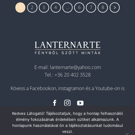
1
2
3
4
…
6
7
8
E-mail:
lanternarte@yahoo.com
Tel.:
+36 20 402 3528
Kövess a Facebookon, instagramon és a Youtube-on is
Kedves Látogató! Tájékoztatjuk, hogy a honlap felhasználói
élmény fokozásának érdekében sütiket alkalmazunk. A
honlapunk használatával ön a tájékoztatásunkat tudomásul
veszi.