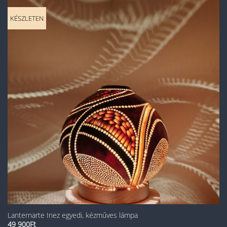
KÉSZLETEN
Lanternarte Inez egyedi, kézműves lámpa
49 900
Ft