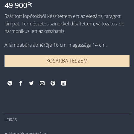
49 900
Ft
Szárított lopótökből készítettem ezt az elegáns, faragott
lámpát. Természetes színekkel díszítettem, változatos, de
harmonikus lett az összhatás.
A lámpabúra átmérője 16 cm, magassága 14 cm.
KOSÁRBA TESZEM
LEÍRÁS
A lámpák postázása