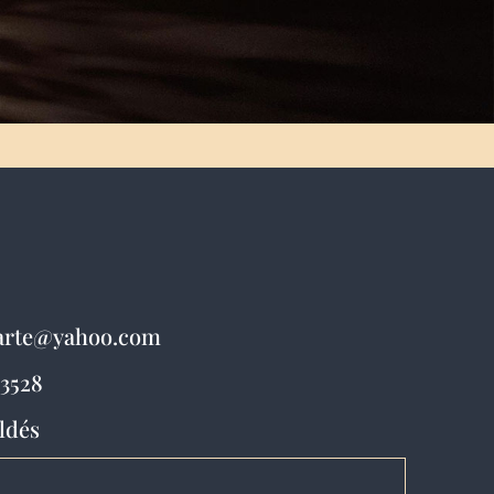
narte@yahoo.com
 3528
ldés