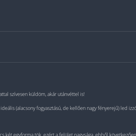
tal szívesen küldöm, akár utánvéttel is!
eális (alacsony fogyasztású, de kellően nagy fényerejű) led izz
 két egyforma tök, ezért a felület nagysága, ebből következően 