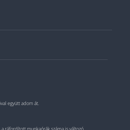
óval együtt adom át.
a ráfordított munkaórák száma is változó.