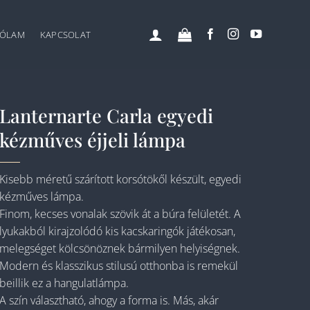
ÓLAM
KAPCSOLAT
Lanternarte Carla egyedi
kézműves éjjeli lámpa
Kisebb méretű szárított korsótökől készült, egyedi
kézműves lámpa.
Finom, kecses vonalak szövik át a búra felületét. A
lyukakból kirajzolódó kis kacskaringók játékosan,
melegséget kölcsönöznek bármilyen helyiségnek.
Modern és klasszikus stilusú otthonba is remekül
beillik ez a hangulatlámpa.
A szín választható, ahogy a forma is. Más, akár