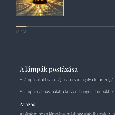
LEÍRÁS
A lámpák postázása
A lámpásokat biztonságosan csomagolva futárszolgálat
A lámpáimat használatra készen, hangulatlámpákhoz id
Árazás
Az árak minden lámpánál máshogy alakulhatnak. Nincs