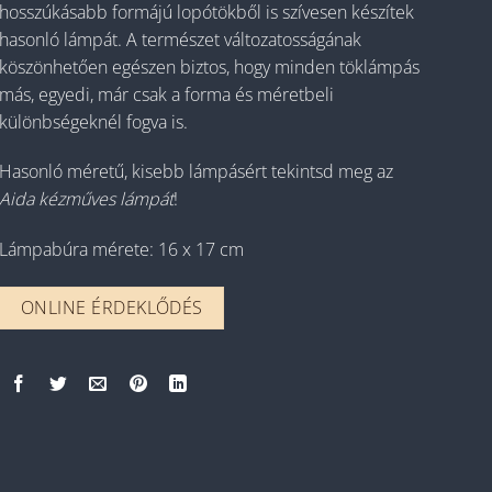
hosszúkásabb formájú lopótökből is szívesen készítek
hasonló lámpát. A természet változatosságának
köszönhetően egészen biztos, hogy minden töklámpás
más, egyedi, már csak a forma és méretbeli
különbségeknél fogva is.
Hasonló méretű, kisebb lámpásért tekintsd meg az
Aida kézműves lámpát
!
Lámpabúra mérete: 16 x 17 cm
ONLINE ÉRDEKLŐDÉS