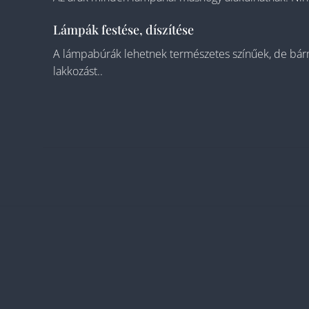
Lámpák festése, díszítése
A lámpabúrák lehetnek természetes színűek, de bármily
lakkozást..