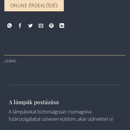
ONLINE ÉRDEKLŐDÉS
LEÍRÁS
A lámpák postázása
A lámpásokat biztonságosan csomagolva
futárszolgálattal szívesen küldöm, akár utánvéttel is!