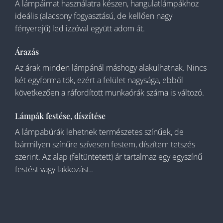
A lámpáimat használatra készen, hangulatlámpákhoz
ideális (alacsony fogyasztású, de kellően nagy
fényerejű) led izzóval együtt adom át.
Árazás
Az árak minden lámpánál máshogy alakulhatnak. Nincs
két egyforma tök, ezért a felület nagysága, ebből
következően a ráfordított munkaórák száma is változó.
Lámpák festése, díszítése
A lámpabúrák lehetnek természetes színűek, de
bármilyen színűre szívesen festem, díszítem tetszés
szerint. Az alap (feltüntetett) ár tartalmaz egy egyszínű
festést vagy lakkozást..