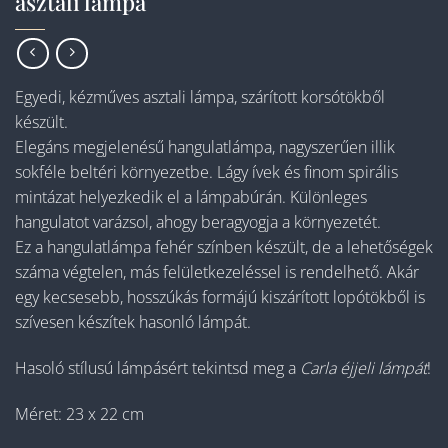
asztali lámpa
Egyedi, kézműves asztali lámpa, szárított korsótökből
készült.
Elegáns megjelenésű hangulatlámpa, nagyszerűen illik
sokféle beltéri környezetbe. Lágy ívek és finom spirális
mintázat helyezkedik el a lámpabúrán. Különleges
hangulatot varázsol, ahogy beragyogja a környezetét.
Ez a hangulatlámpa fehér színben készült, de a lehetőségek
száma végtelen, más felületkezeléssel is rendelhető. Akár
egy kecsesebb, hosszúkás formájú kiszárított lopótökből is
szívesen készítek hasonló lámpát.
Hasoló stílusú lámpásért tekintsd meg a
Carla éjjeli lámpát
!
Méret: 23 x 22 cm