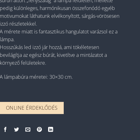
sűrűn áttört „fényszalag” a lámpa felületén, mellette
pedig különleges, harmónikusan összefonódó egyéb
motivumokat láthatunk elvékonyított, sárgás-vörösesen
izzó részletekkel.
A mérete miatt is fantasztikus hangulatot varázsol ez a
lámpa.
Hosszúkás led izzó jár hozzá, ami tökéletesen
bevilágítja az egész búrát, kivetítve a mintázatot a
környező felületekre.
A lámpabúra méretei: 30×30 cm.
ONLINE ÉRDEKLŐDÉS