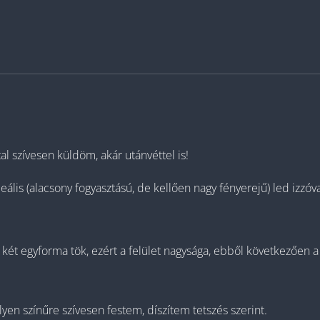
l szívesen küldöm, akár utánvéttel is!
lis (alacsony fogyasztású, de kellően nagy fényerejű) led izzóva
ét egyforma tök, ezért a felület nagysága, ebből következően a 
en színűre szívesen festem, díszítem tetszés szerint.