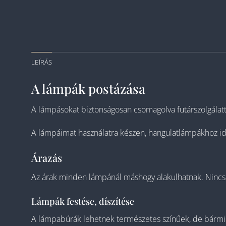
LEÍRÁS
A lámpák postázása
A lámpásokat biztonságosan csomagolva futárszolgálatta
A lámpáimat használatra készen, hangulatlámpákhoz ideá
Árazás
Az árak minden lámpánál máshogy alakulhatnak. Nincs k
Lámpák festése, díszítése
A lámpabúrák lehetnek természetes színűek, de bármily