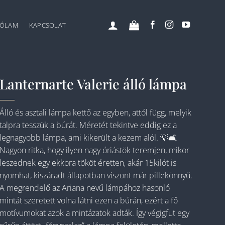
ÓLAM
KAPCSOLAT
Lanternarte Valerie álló lámpa
Álló és asztali lámpa kettő az egyben, attól függ, melyik
talpra tesszük a búrát. Méretét tekintve eddig ez a
legnagyobb lámpa, ami kikerült a kezem alól. 💡🛋️
Nagyon ritka, hogy ilyen nagy óriástök teremjen, mikor
leszednek egy ekkora tököt éretten, akár 15kilót is
nyomhat, kiszáradt állapotban viszont már pillekönnyű.
A megrendelő az Ariana nevű lámpához hasonló
mintát szeretett volna látni ezen a búrán, ezért a fő
motívumokat azok a mintázatok adták. Így végigfut egy