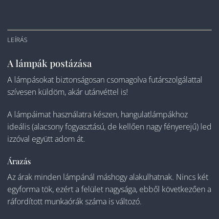
LEÍRÁS
A lámpák postázása
A lámpásokat biztonságosan csomagolva futárszolgálattal
szívesen küldöm, akár utánvéttel is!
A lámpáimat használatra készen, hangulatlámpákhoz
ideális (alacsony fogyasztású, de kellően nagy fényerejű) led
izzóval együtt adom át.
Árazás
Az árak minden lámpánál máshogy alakulhatnak. Nincs két
egyforma tök, ezért a felület nagysága, ebből következően a
ráfordított munkaórák száma is változó.