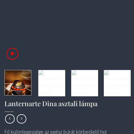
Lanternarte Dina asztali lámpa
Fő különlegessége az egész búrát körbeölelő hol