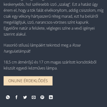
keskenyebb, hol szélesebb izzó „szalag”. Ezt a hatást úgy
érem el, hogy a tök falát elvékonyítom, addig csiszolom, míg
csak egy vékony hártyaszerű réteg marad, ezt ha belülről
megvilágítjuk, izzó, narancsos-vöröses színt kapunk.
Egyelőre natúr a felülete, végleges színe a vevő igényei
szerint alakul.
Hasonló stílusú lámpáért tekintsd meg a
Rose
hangulatlámpát
!
18,5 cm átmérőjű és 17 cm magas szárított korsótökből
készült egyedi kézműves lámpa.
ONLINE ÉRDEKLŐDÉS